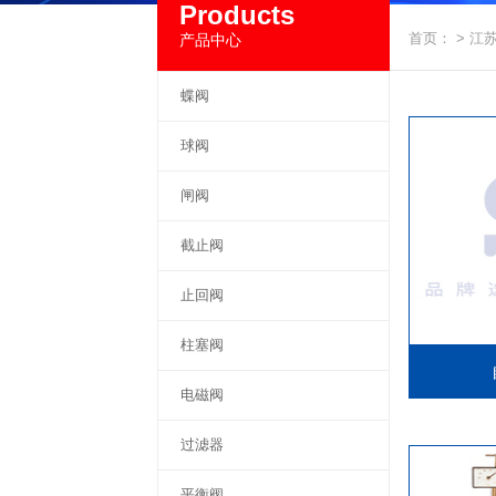
Products
首页
： >
江
产品中心
蝶阀
球阀
闸阀
截止阀
止回阀
柱塞阀
电磁阀
过滤器
平衡阀