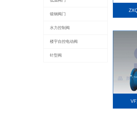
低温阀门
Z
锻钢阀门
水力控制阀
楼宇自控电动阀
针型阀
V