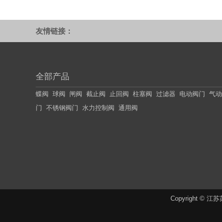
友情链接：
全部产品
蝶阀 球阀 闸阀 截止阀 止回阀 柱塞阀 过滤器 电动阀门 气
门 不锈钢阀门 水力控制阀 通用阀
Copyright